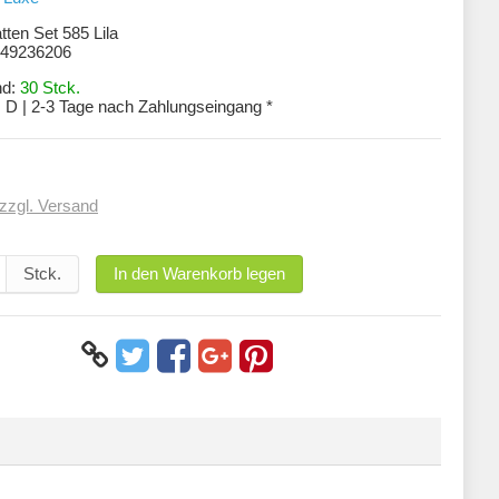
ten Set 585 Lila
49236206
nd:
30 Stck.
:
D | 2-3 Tage nach Zahlungseingang *
zzgl. Versand
Stck.
In den Warenkorb legen