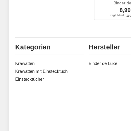
Binder d
8,99
zzgl. Mwst.,
zzg
Kategorien
Hersteller
Krawatten
Binder de Luxe
Krawatten mit Einstecktuch
Einstecktücher