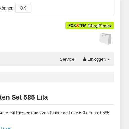
 können.
OK
X
ShopFinder
FOX
TRA
Service
Einloggen
en Set 585 Lila
atte mit Einstecktuch von Binder de Luxe 6,0 cm breit 585