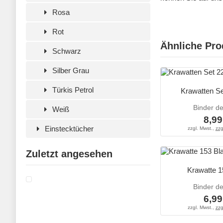
Rosa
Rot
Ähnliche Pro
Schwarz
Silber Grau
Türkis Petrol
Krawatten Se
Binder d
Weiß
8,99
Einstecktücher
zzgl. Mwst.,
zzg
Zuletzt angesehen
Krawatte 1
Binder d
6,99
zzgl. Mwst.,
zzg