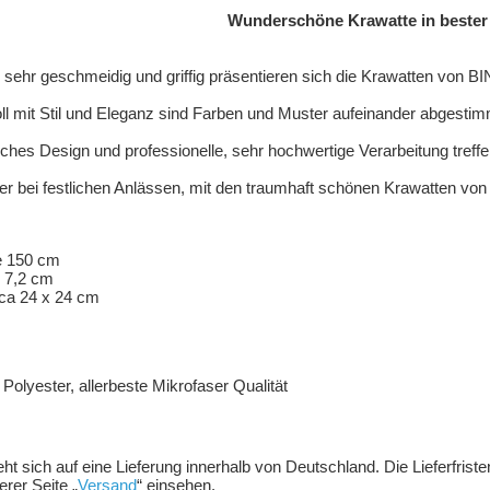
Wunderschöne Krawatte in bester 
, sehr geschmeidig und griffig präsentieren sich die Krawatten von
 mit Stil und Eleganz sind Farben und Muster aufeinander abgestim
nisches Design und professionelle, sehr hochwertige Verarbeitung treffe
r bei festlichen Anlässen, mit den traumhaft schönen Krawatten vo
50 cm
,2 cm
24 x 24 cm
ter, allerbeste Mikrofaser Qualität
ieht sich auf eine Lieferung innerhalb von Deutschland. Die Lieferfris
rer Seite „
Versand
“ einsehen.