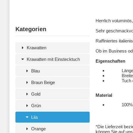
Herrlich voluminös
Kategorien
Sehr geschmackvoll
Raffiniertes italie
Krawatten
Ob im Business ode
Krawatten mit Einstecktuch
Eigenschaften
Länge 1
Blau
Breite 7
Tuch ca 
Braun Beige
Gold
Material
100% Polyes
Grün
Lila
*Die Lieferzeit bez
Orange
können Sie auf unse