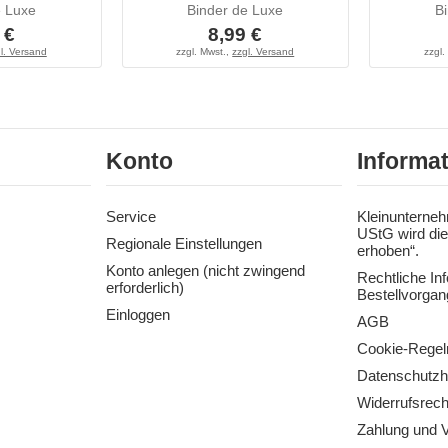
e Luxe
Binder de Luxe
B
 €
8,99 €
l. Versand
zzgl. Mwst.,
zzgl. Versand
zzgl.
Konto
Informa
Service
Kleinunterneh
UStG wird die
Regionale Einstellungen
erhoben“.
Konto anlegen (nicht zwingend
Rechtliche In
erforderlich)
Bestellvorgan
Einloggen
AGB
Cookie-Regel
Datenschutzh
Widerrufsrech
Zahlung und 