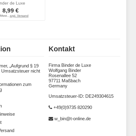
inder de Luxe
8,99 €
 Mwst.,
zzgl. Versand
tion
Kontakt
Firma Binder de Luxe
mer, „Aufgrund § 19
Wolfgang Binder
 Umsatzsteuer nicht
Rosenallee 52
97711 Maßbach
formationen zum
Germany
g
Umsatzsteuer-ID: DE249304615
n
+49(0)9735 820290
inweise
w_bin@t-online.de
t
Versand