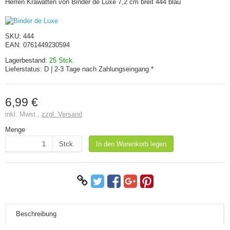
Herren Krawatten von Binder de Luxe 7,2 cm breit 444 blau
SKU:
444
EAN:
0761449230594
Lagerbestand:
25 Stck.
Lieferstatus:
D | 2-3 Tage nach Zahlungseingang *
6,99 €
inkl. Mwst.,
zzgl. Versand
Menge
Stck.
In den Warenkorb legen
Beschreibung