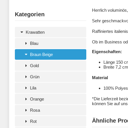
Herrlich voluminös
Kategorien
Sehr geschmackvoll
Raffiniertes italie
Krawatten
Ob im Business ode
Blau
Eigenschaften:
Braun Beige
Länge 150 c
Gold
Breite 7,2 c
Grün
Material
Lila
100% Polyeste
*Die Lieferzeit bez
Orange
können Sie auf unse
Rosa
Ähnliche Pro
Rot