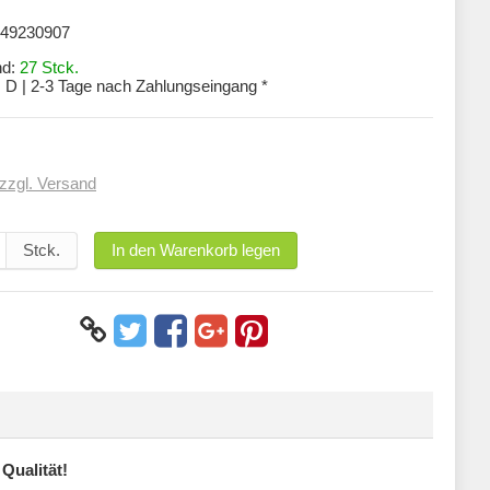
49230907
nd:
27 Stck.
:
D | 2-3 Tage nach Zahlungseingang *
zzgl. Versand
Stck.
In den Warenkorb legen
Qualität!