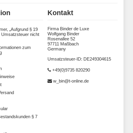
tion
Kontakt
Firma Binder de Luxe
mer, „Aufgrund § 19
Wolfgang Binder
 Umsatzsteuer nicht
Rosenallee 52
97711 Maßbach
formationen zum
Germany
g
Umsatzsteuer-ID: DE249304615
n
+49(0)9735 820290
inweise
w_bin@t-online.de
t
Versand
ular
estandskunden § 7