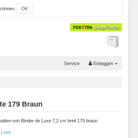
 können.
OK
X
ShopFinder
FOX
TRA
Service
Einloggen
te 179 Braun
atten von Binder de Luxe 7,2 cm breit 179 braun