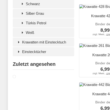
Schwarz
Silber Grau
Krawatte 4
Türkis Petrol
Binder d
8,99
Weiß
zzgl. Mwst.,
zzg
Krawatten mit Einstecktuch
Einstecktücher
Krawatte 2
Binder d
Zuletzt angesehen
6,99
zzgl. Mwst.,
zzg
Krawatte 4
Binder d
6,99