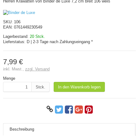
Herren Krawatten von Binder de Luxe 7,2 cm breit 106 weiß
SKU:
106
EAN:
0761449230549
Lagerbestand:
20 Stck.
Lieferstatus:
D | 2-3 Tage nach Zahlungseingang *
7,99 €
inkl. Mwst.,
zzgl. Versand
Menge
Stck.
In den Warenkorb legen
Beschreibung