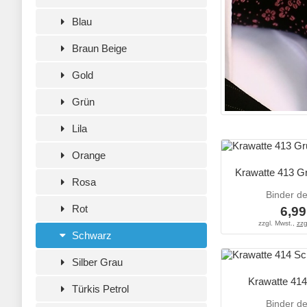
Blau
Braun Beige
Gold
Grün
Lila
Orange
Krawatte 413 G
Rosa
Binder d
Rot
6,99
zzgl. Mwst.,
zzg
Schwarz
Silber Grau
Krawatte 41
Türkis Petrol
Binder d