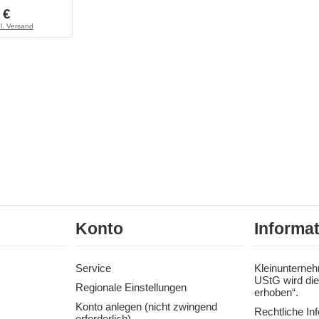
 €
l. Versand
Konto
Informa
Service
Kleinunterneh
UStG wird die
Regionale Einstellungen
erhoben“.
Konto anlegen (nicht zwingend
Rechtliche In
erforderlich)