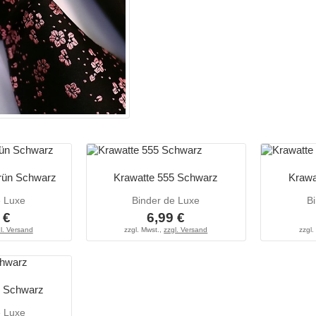
rün Schwarz
Krawatte 555 Schwarz
Krawa
e Luxe
Binder de Luxe
B
 €
6,99 €
l. Versand
zzgl. Mwst.,
zzgl. Versand
zzgl.
4 Schwarz
e Luxe