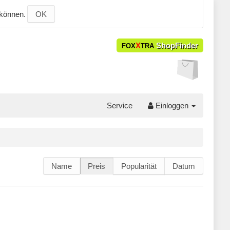
 können.
OK
X
ShopFinder
FOX
TRA
Service
Einloggen
Name
Preis
Popularität
Datum