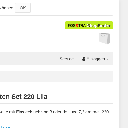
 können.
OK
X
ShopFinder
FOX
TRA
Service
Einloggen
en Set 220 Lila
atte mit Einstecktuch von Binder de Luxe 7,2 cm breit 220