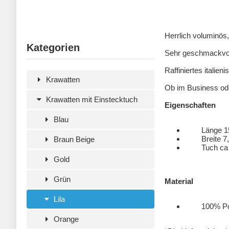
Herrlich voluminös
Kategorien
Sehr geschmackvoll
Raffiniertes italie
Krawatten
Ob im Business ode
Krawatten mit Einstecktuch
Eigenschaften
Blau
Länge 15
Breite 7,
Braun Beige
Tuch ca 2
Gold
Grün
Material
Lila
100% Polyes
Orange