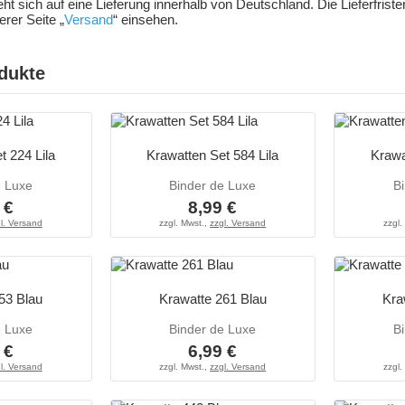
ieht sich auf eine Lieferung innerhalb von Deutschland. Die Lieferfris
rer Seite „
Versand
“ einsehen.
dukte
t 224 Lila
Krawatten Set 584 Lila
Krawa
e Luxe
Binder de Luxe
B
 €
8,99 €
l. Versand
zzgl. Mwst.,
zzgl. Versand
zzgl.
53 Blau
Krawatte 261 Blau
Kra
e Luxe
Binder de Luxe
B
 €
6,99 €
l. Versand
zzgl. Mwst.,
zzgl. Versand
zzgl.