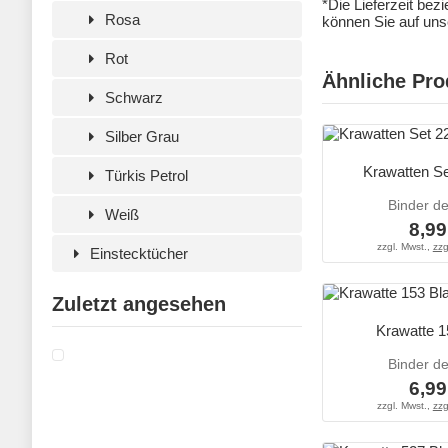
*Die Lieferzeit bez
Rosa
können Sie auf unse
Rot
Ähnliche Pro
Schwarz
Silber Grau
Krawatten Se
Türkis Petrol
Binder d
Weiß
8,99
zzgl. Mwst.,
zzg
Einstecktücher
Zuletzt angesehen
Krawatte 1
Binder d
6,99
zzgl. Mwst.,
zzg