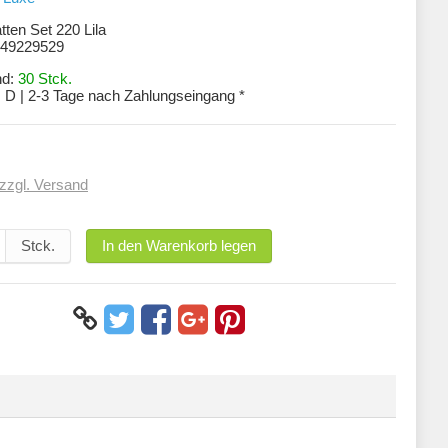
ten Set 220 Lila
49229529
nd:
30 Stck.
:
D | 2-3 Tage nach Zahlungseingang *
zzgl. Versand
Stck.
In den Warenkorb legen