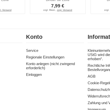
€
7,99 €
l. Versand
zzgl. Mwst.,
zzgl. Versand
zzgl.
Konto
Informa
Service
Kleinunterneh
UStG wird die
Regionale Einstellungen
erhoben“.
Konto anlegen (nicht zwingend
Rechtliche In
erforderlich)
Bestellvorgan
Einloggen
AGB
Cookie-Regel
Datenschutzh
Widerrufsrech
Zahlung und 
Impressum