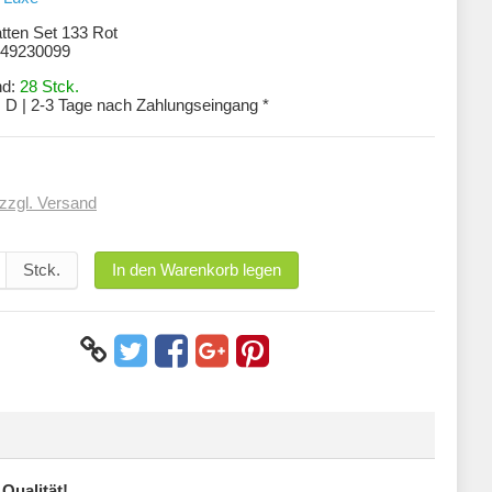
tten Set 133 Rot
49230099
nd:
28 Stck.
:
D | 2-3 Tage nach Zahlungseingang *
zzgl. Versand
Stck.
In den Warenkorb legen
Qualität!