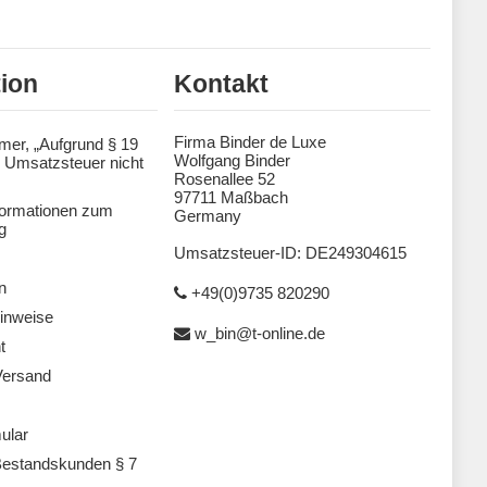
tion
Kontakt
Firma Binder de Luxe
mer, „Aufgrund § 19
Wolfgang Binder
 Umsatzsteuer nicht
Rosenallee 52
97711 Maßbach
formationen zum
Germany
g
Umsatzsteuer-ID: DE249304615
n
+49(0)9735 820290
inweise
w_bin@t-online.de
t
Versand
ular
estandskunden § 7