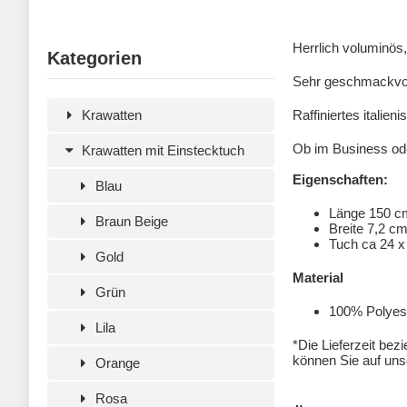
Herrlich voluminös
Kategorien
Sehr geschmackvoll
Raffiniertes italie
Krawatten
Ob im Business ode
Krawatten mit Einstecktuch
Eigenschaften:
Blau
Länge 150 c
Braun Beige
Breite 7,2 c
Tuch ca 24 x
Gold
Material
Grün
100% Polyeste
Lila
*Die Lieferzeit bez
können Sie auf unse
Orange
Rosa