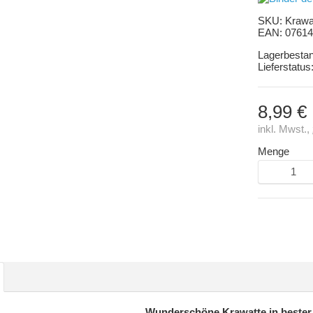
SKU:
Krawa
EAN:
07614
Lagerbesta
Lieferstatus
8,99 €
inkl. Mwst.,
Menge
Wunderschöne Krawatte in bester 