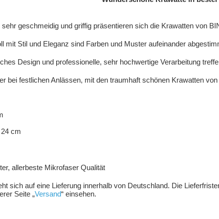
, sehr geschmeidig und griffig präsentieren sich die Krawatten von
 mit Stil und Eleganz sind Farben und Muster aufeinander abgestim
nisches Design und professionelle, sehr hochwertige Verarbeitung treffe
r bei festlichen Anlässen, mit den traumhaft schönen Krawatten vo
m
m
 24 cm
r, allerbeste Mikrofaser Qualität
ieht sich auf eine Lieferung innerhalb von Deutschland. Die Lieferfris
rer Seite „
Versand
“ einsehen.