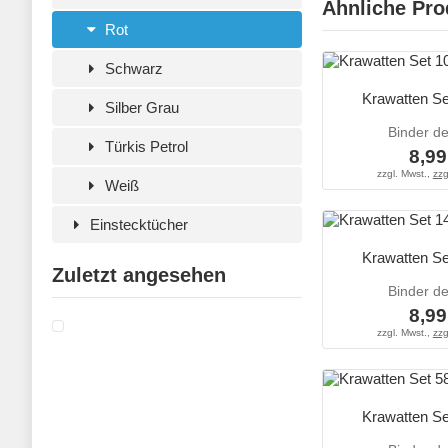
Ähnliche Pro
Rot
Schwarz
Krawatten Se
Silber Grau
Binder d
Türkis Petrol
8,99
zzgl. Mwst.,
zzg
Weiß
Einstecktücher
Krawatten Se
Zuletzt angesehen
Binder d
8,99
zzgl. Mwst.,
zzg
Krawatten Se