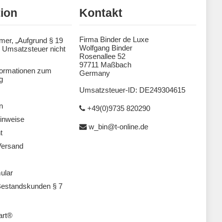
tion
Kontakt
Firma Binder de Luxe
mer, „Aufgrund § 19
Wolfgang Binder
 Umsatzsteuer nicht
Rosenallee 52
97711 Maßbach
formationen zum
Germany
g
Umsatzsteuer-ID: DE249304615
n
+49(0)9735 820290
inweise
w_bin@t-online.de
t
Versand
ular
estandskunden § 7
art®