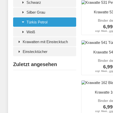
Schwarz
Krawatte 53
Silber Grau
Binder d
Türkis Petrol
6,99
zzgl. Mwst.,
zzg
Weiß
Krawatten mit Einstecktuch
Einstecktücher
Krawatte 54
Binder d
Zuletzt angesehen
6,99
zzgl. Mwst.,
zzg
Krawatte 1
Binder d
6,99
zzgl. Mwst.,
zzg