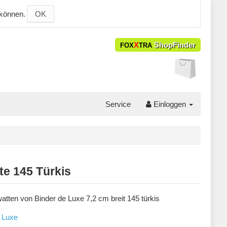
 können.
OK
X
ShopFinder
FOX
TRA
Service
Einloggen
te 145 Türkis
atten von Binder de Luxe 7,2 cm breit 145 türkis