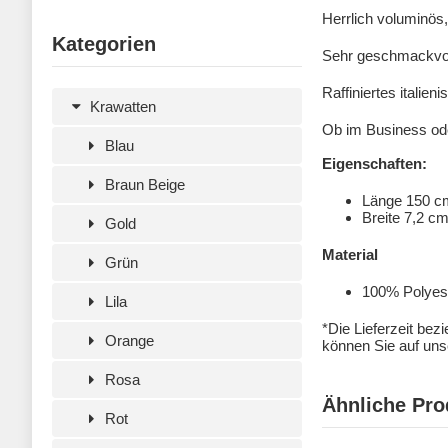
Herrlich voluminös
Kategorien
Sehr geschmackvoll
Raffiniertes italie
Krawatten
Ob im Business ode
Blau
Eigenschaften:
Braun Beige
Länge 150 c
Breite 7,2 c
Gold
Material
Grün
100% Polyeste
Lila
*Die Lieferzeit bez
Orange
können Sie auf unse
Rosa
Ähnliche Pro
Rot