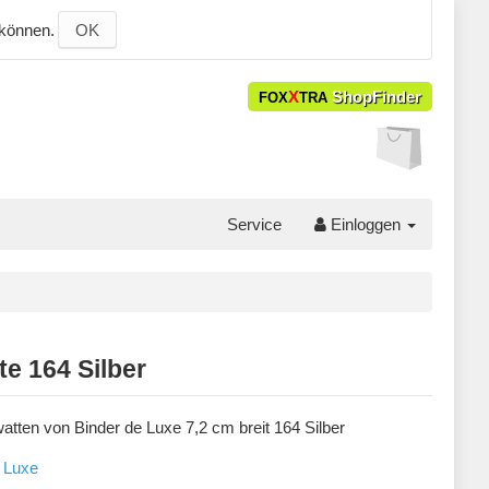
 können.
OK
X
ShopFinder
FOX
TRA
Service
Einloggen
e 164 Silber
atten von Binder de Luxe 7,2 cm breit 164 Silber