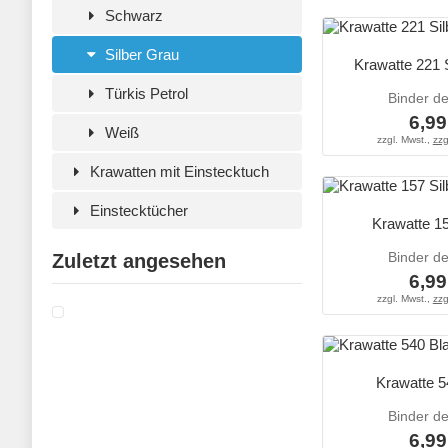
Schwarz
Silber Grau
Krawatte 221 
Türkis Petrol
Binder d
6,99
Weiß
zzgl. Mwst.,
zzg
Krawatten mit Einstecktuch
Einstecktücher
Krawatte 15
Binder d
Zuletzt angesehen
6,99
zzgl. Mwst.,
zzg
Krawatte 5
Binder d
6,99