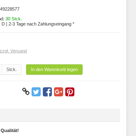
49228577
nd:
30 Stck.
:
D | 2-3 Tage nach Zahlungseingang *
zzgl. Versand
Stck.
In den Warenkorb legen
Qualität!