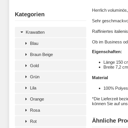
Herrlich voluminös
Kategorien
Sehr geschmackvoll
Raffiniertes italie
Krawatten
Ob im Business ode
Blau
Eigenschaften:
Braun Beige
Länge 150 c
Gold
Breite 7,2 c
Grün
Material
Lila
100% Polyeste
*Die Lieferzeit bez
Orange
können Sie auf unse
Rosa
Ähnliche Pro
Rot