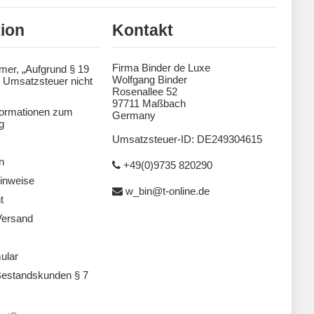
tion
Kontakt
Firma Binder de Luxe
mer, „Aufgrund § 19
Wolfgang Binder
 Umsatzsteuer nicht
Rosenallee 52
97711 Maßbach
formationen zum
Germany
g
Umsatzsteuer-ID: DE249304615
n
+49(0)9735 820290
inweise
w_bin@t-online.de
t
Versand
ular
estandskunden § 7