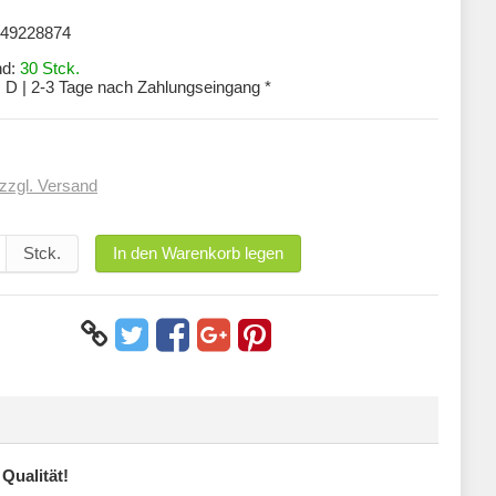
49228874
nd:
30 Stck.
:
D | 2-3 Tage nach Zahlungseingang *
zzgl. Versand
Stck.
In den Warenkorb legen
Qualität!