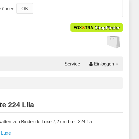
 können.
OK
X
ShopFinder
FOX
TRA
Service
Einloggen
e 224 Lila
tten von Binder de Luxe 7,2 cm breit 224 lila