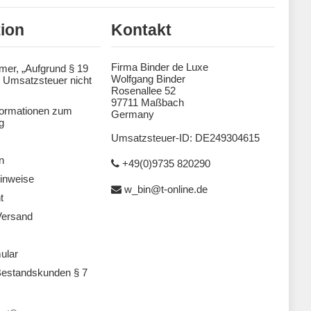
tion
Kontakt
Firma Binder de Luxe
mer, „Aufgrund § 19
Wolfgang Binder
 Umsatzsteuer nicht
Rosenallee 52
97711 Maßbach
formationen zum
Germany
g
Umsatzsteuer-ID: DE249304615
n
+49(0)9735 820290
inweise
w_bin@t-online.de
t
Versand
ular
estandskunden § 7