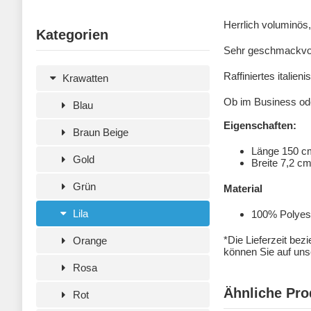
Herrlich voluminös
Kategorien
Sehr geschmackvoll
Raffiniertes italie
Krawatten
Ob im Business ode
Blau
Eigenschaften:
Braun Beige
Länge 150 c
Gold
Breite 7,2 c
Grün
Material
Lila
100% Polyeste
*Die Lieferzeit bez
Orange
können Sie auf unse
Rosa
Ähnliche Pro
Rot