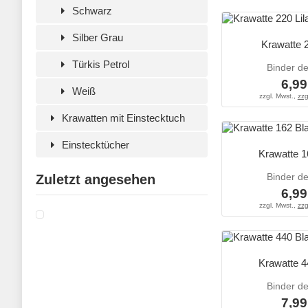
Schwarz
Silber Grau
Krawatte 2
Türkis Petrol
Binder d
6,99
Weiß
zzgl. Mwst.,
zzg
Krawatten mit Einstecktuch
Einstecktücher
Krawatte 1
Binder d
Zuletzt angesehen
6,99
zzgl. Mwst.,
zzg
Krawatte 4
Binder d
7,99