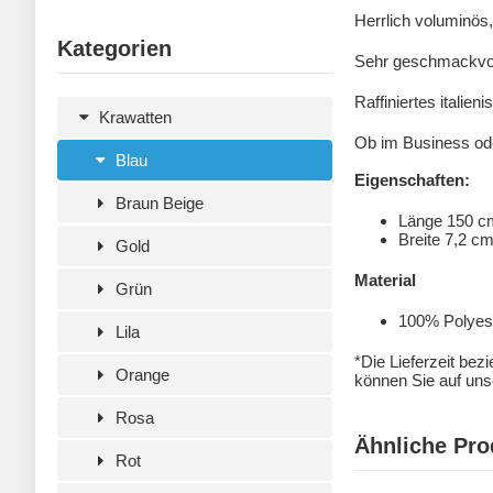
Herrlich voluminös
Kategorien
Sehr geschmackvoll
Raffiniertes italie
Krawatten
Ob im Business ode
Blau
Eigenschaften:
Braun Beige
Länge 150 c
Breite 7,2 c
Gold
Material
Grün
100% Polyeste
Lila
*Die Lieferzeit bez
Orange
können Sie auf unse
Rosa
Ähnliche Pro
Rot