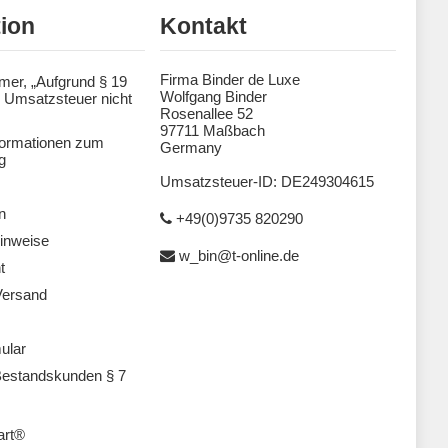
tion
Kontakt
Firma Binder de Luxe
mer, „Aufgrund § 19
Wolfgang Binder
 Umsatzsteuer nicht
Rosenallee 52
97711 Maßbach
formationen zum
Germany
g
Umsatzsteuer-ID: DE249304615
n
+49(0)9735 820290
inweise
w_bin@t-online.de
t
Versand
ular
estandskunden § 7
art®