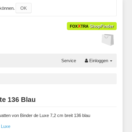
 können.
OK
X
ShopFinder
FOX
TRA
Service
Einloggen
te 136 Blau
atten von Binder de Luxe 7,2 cm breit 136 blau