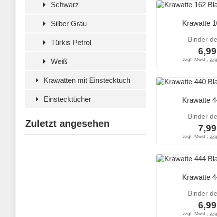
Schwarz
Krawatte 1
Silber Grau
Binder d
Türkis Petrol
6,99
zzgl. Mwst.,
zzg
Weiß
Krawatten mit Einstecktuch
Einstecktücher
Krawatte 4
Binder d
Zuletzt angesehen
7,99
zzgl. Mwst.,
zzg
Krawatte 4
Binder d
6,99
zzgl. Mwst.,
zzg