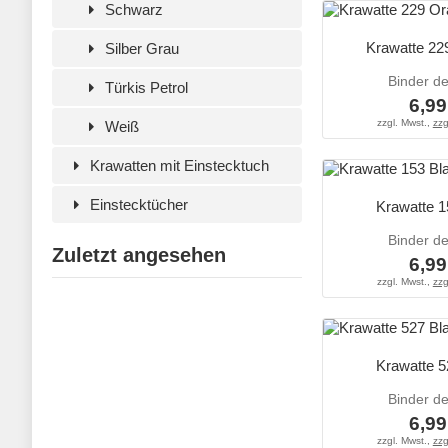
Schwarz
Krawatte 22
Silber Grau
Binder d
Türkis Petrol
6,99
zzgl. Mwst.,
zzg
Weiß
Krawatten mit Einstecktuch
Einstecktücher
Krawatte 1
Binder d
Zuletzt angesehen
6,99
zzgl. Mwst.,
zzg
Krawatte 5
Binder d
6,99
zzgl. Mwst.,
zzg