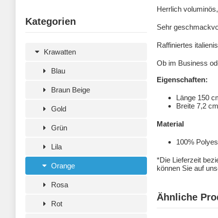
Herrlich voluminös
Kategorien
Sehr geschmackvoll
Raffiniertes italie
Krawatten
Ob im Business ode
Blau
Eigenschaften:
Braun Beige
Länge 150 c
Breite 7,2 c
Gold
Material
Grün
100% Polyeste
Lila
*Die Lieferzeit bez
Orange
können Sie auf unse
Rosa
Ähnliche Pro
Rot