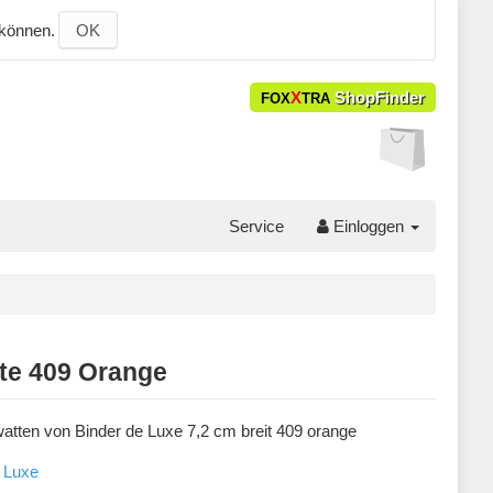
 können.
OK
X
ShopFinder
FOX
TRA
Service
Einloggen
te 409 Orange
atten von Binder de Luxe 7,2 cm breit 409 orange