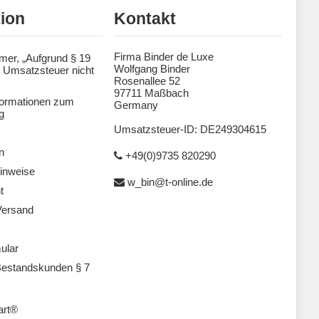
tion
Kontakt
Firma Binder de Luxe
mer, „Aufgrund § 19
Wolfgang Binder
 Umsatzsteuer nicht
Rosenallee 52
97711 Maßbach
formationen zum
Germany
g
Umsatzsteuer-ID: DE249304615
n
+49(0)9735 820290
inweise
w_bin@t-online.de
t
Versand
ular
estandskunden § 7
art®