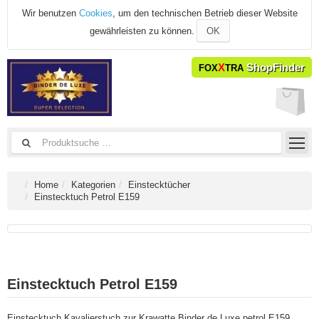
Wir benutzen
Cookies
, um den technischen Betrieb dieser Website
gewährleisten zu können.
OK
X
ShopFinder
FOX
TRA
Home
Kategorien
Einstecktücher
Einstecktuch Petrol E159
Einstecktuch Petrol E159
Einstecktuch Kavalierstuch zur Krawatte Binder de Luxe petrol E159