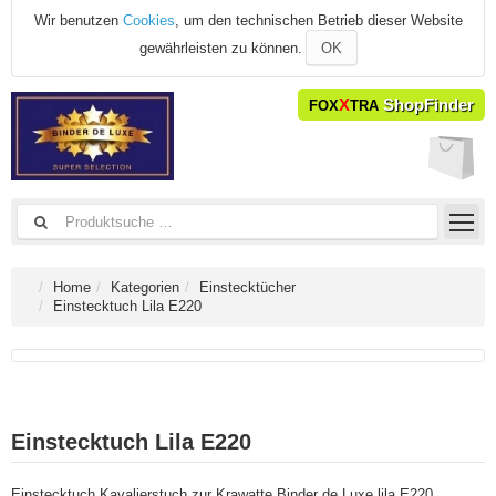
Wir benutzen
Cookies
, um den technischen Betrieb dieser Website
gewährleisten zu können.
OK
X
ShopFinder
FOX
TRA
Home
Kategorien
Einstecktücher
Einstecktuch Lila E220
Einstecktuch Lila E220
Einstecktuch Kavalierstuch zur Krawatte Binder de Luxe lila E220