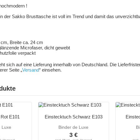
d hochmodern !
n der Sakko Brusttasche ist voll im Trend und damit das unverzichtb
 cm, Breite ca. 24 cm
glänzende Microfaser, dicht gewebt
hutzfolie verpackt
ieht sich auf eine Lieferung innerhalb von Deutschland. Die Lieferfris
rer Seite „
Versand
“ einsehen.
dukte
 Rot E101
Einstecktuch Schwarz E103
Einste
e Luxe
Binder de Luxe
B
€
3 €