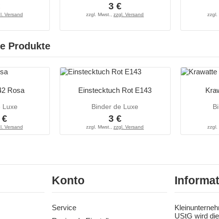
€
3 €
l. Versand
zzgl. Mwst.,
zzgl. Versand
zzgl.
e Produkte
42 Rosa
Einstecktuch Rot E143
Kra
e Luxe
Binder de Luxe
B
 €
3 €
l. Versand
zzgl. Mwst.,
zzgl. Versand
zzgl.
Konto
Informa
Service
Kleinunterneh
UStG wird die