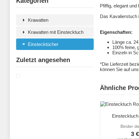
Kategorien
Pfiffig, elegant un
Das Kavalierstuch i
Krawatten
Krawatten mit Einstecktuch
Eigenschaften:
Länge ca. 24
Einstecktücher
100% feine, 
Einzeln in Sc
Zuletzt angesehen
*Die Lieferzeit bez
können Sie auf unse
Ähnliche Pro
Einstecktuch
Binder d
3 