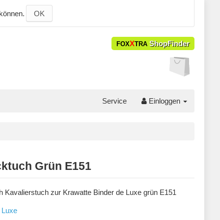
 können.
OK
X
ShopFinder
FOX
TRA
Service
Einloggen
cktuch Grün E151
h Kavalierstuch zur Krawatte Binder de Luxe grün E151